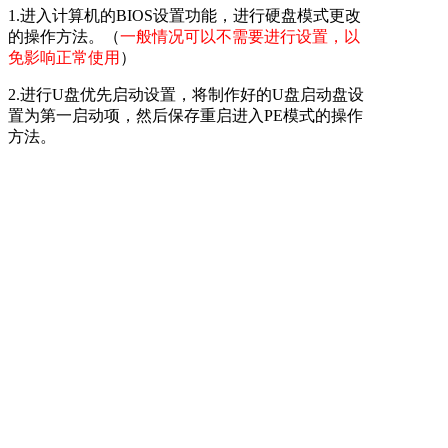
1.进入计算机的BIOS设置功能，进行硬盘模式更改
的操作方法。（
一般情况可以不需要进行设置，以
免影响正常使用
）
2.进行U盘优先启动设置，将制作好的U盘启动盘设
置为第一启动项，然后保存重启进入PE模式的操作
方法。
3.开机启动按快捷键呼出快捷选项框，选择U盘启
动，进入PE的操作方法。（
推荐使用此方式
）
备注：不同的主板或笔记本型号，设置bios设置及U
盘快捷键也不同，请大家根据自己电脑类型，选择
对应的教程视频观看学习。如果有任何软件方面的
问题，请点击官网首页的客服QQ，与我们软件的
客服MM联系。U启动感谢您的支持。
本款捷波悍马HI08型号的BIOS设置快捷键为：
Del
键
本款捷波悍马HI08型号的快捷启动键为：
F7键