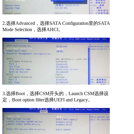
2.选择Advanced，选择SATA Configuration里的SATA
Mode Selection，选择AHCI。
3.选择Boot，选择CSM开头的，Launch CSM选择设
定，Boot option filter选择UEFI and Legacy。