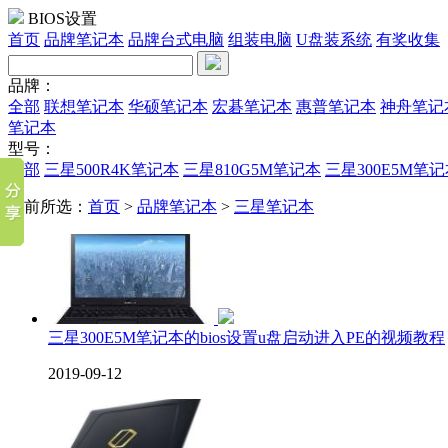
BIOS设置
首页
品牌笔记本
品牌台式电脑
组装电脑
U盘装系统
有奖收集
品牌：
全部
联想笔记本
华硕笔记本
宏碁笔记本
惠普笔记本
神舟笔记
笔记本
型号：
全部
三星500R4K笔记本
三星810G5M笔记本
三星300E5M笔
当前所选：
首页
>
品牌笔记本
>
三星笔记本
三星300E5M笔记本的bios设置u盘启动进入PE的视频教程
2019-09-12