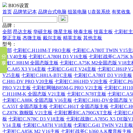
BIOS设置
首页
品牌笔记本
品牌台式电脑
组装电脑
U盘装系统
有奖收集
品牌：
全部
昂达主板
华硕主板
微星主板
映泰主板
技嘉主板
七彩虹主
磐正主板
杰微主板
戴尔主板
精英主板
其他主板
型号：
全部
七彩虹C.H110M-T PRO主板
七彩虹C.A780T TWIN V15
D3 V40主板
七彩虹C.A780H D3 V16主板
七彩虹战斧C.A75K M
彩虹C.H81M 全固态版主板
七彩虹C.A75K M2全固态版 V18主
斧C.A85 X3 V14主板
七彩虹C.G41T V24主板
七彩虹C.H61P V
V25主板
七彩虹C.H81A-BTC主板
七彩虹C.A780T D3 V19主板
C.H81-DV PRO V20主板
七彩虹C.H61HD V20主板
七彩虹C.P6
PRO V21主板
七彩虹网驰B85M-G PRO V21主板
七彩虹C.H11
C.H110M-K 全固态版 V21主板
七彩虹C.N78T主板
七彩虹C.A5
七彩虹C.A88K 全固态版 V16主板
七彩虹C.H81-DV全固态版 V
C.A55T 全固态版主板
七彩虹C.H61T 全固态版主板
七彩虹C.H
C.Z87K 旗舰版 V21主板
七彩虹断剑C.A790GXT主板
七彩虹C.G
板
七彩虹C.N78C D3 V18主板
七彩虹战旗C.A785G X5 DE版V
V14 主板
七彩虹C.A87H V18主板
七彩虹C.G41 TWIN V21主板
七彩虹C.A85K M2 V16主板
七彩虹战斧C b360 A.K魔音板主板