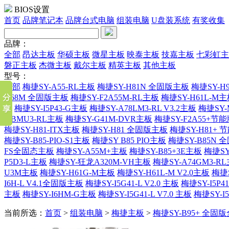
BIOS设置
首页
品牌笔记本
品牌台式电脑
组装电脑
U盘装系统
有奖收集
品牌：
全部
昂达主板
华硕主板
微星主板
映泰主板
技嘉主板
七彩虹主
磐正主板
杰微主板
戴尔主板
精英主板
其他主板
型号：
全部
梅捷SY-A55-RL主板
梅捷SY-H81N 全固版主板
梅捷SY-H
A68M 全固版主板
梅捷SY-F2A55M-RL主板
梅捷SY-H61L-M
板
梅捷SY-I5P43-G主板
梅捷SY-A78LM3-RL V3.2主板
梅捷SY-
I7BMU3-RL主板
梅捷SY-G41M-DVR主板
梅捷SY-F2A55+节
梅捷SY-H81-ITX主板
梅捷SY-H81 全固版主板
梅捷SY-H81+
梅捷SY-B85-PIO-S1主板
梅捷SY B85 PIO主板
梅捷SY-B85N
FS全固态主板
梅捷SY-A55M+主板
梅捷SY-B85+3E主板
梅捷SY
P5D3-L主板
梅捷SY-狂龙A320M-VH主板
梅捷SY-A74GM3-R
U3M主板
梅捷SY-H61G-M主板
梅捷SY-H61L-M V2.0主板
梅捷S
I6H-L V4.1全固版主板
梅捷SY-I5G41-L V2.0 主板
梅捷SY-I5P4
主板
梅捷SY-I6HM-G主板
梅捷SY-I5G41-L V7.0 主板
梅捷SY-I5
当前所选：
首页
>
组装电脑
>
梅捷主板
>
梅捷SY-B95+ 全